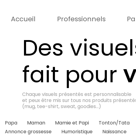
Accueil
Professionnels
Pa
Des visuel
fait pour
Chaque visuels présentés est personnalisable
et peux être mis sur tous nos produits présenté
(mug, tee-shirt, sweat, goodies...)
Papa
Maman
Mamie et Papi
Tonton/Tata
Annonce grossesse
Humoristique
Naissance