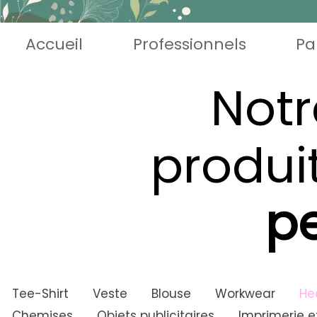
Accueil
Professionnels
Pa
Notr
produi
pe
Tee-Shirt
Veste
Blouse
Workwear
He
Chemises
Objets publicitaires
Imprimerie e