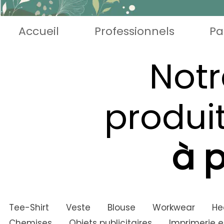
Accueil
Professionnels
Pa
Notr
produi
à 
Tee-Shirt
Veste
Blouse
Workwear
He
Chemises
Objets publicitaires
Imprimerie e