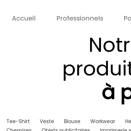
Accueil
Professionnels
Pa
Notr
produi
à 
Tee-Shirt
Veste
Blouse
Workwear
H
Chemises
Objets publicitaires
Imprimerie e